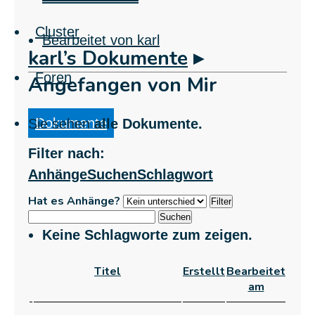
Cluster
Bearbeitet von karl
karl’s Dokumente
▸
Foren
Angefangen von Mir
Dokumente
Sie sehen
alle
Dokumente.
Filter nach:
Anhänge
Suchen
Schlagwort
Hat es Anhänge?
Suchen
Keine Schlagworte zum zeigen.
Has
Titel
Erstellt
Bearbeitet
attachment
am