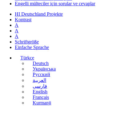
Engelli mülteciler için sorular ve cevaplar
HI Deutschland Projekte
Kontrast
A
A
A
Schriftgröße
Einfache Sprache
Türkçe
Deutsch
Українська
Русский
العربية
فارسی
English
Français
Kurmanji