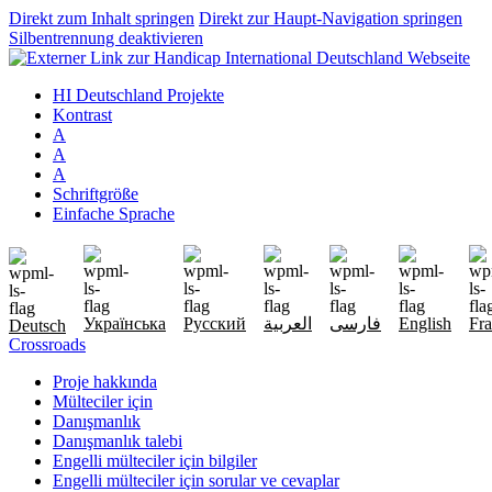
Direkt zum Inhalt springen
Direkt zur Haupt-Navigation springen
Silbentrennung deaktivieren
HI Deutschland Projekte
Kontrast
A
A
A
Schriftgröße
Einfache Sprache
Українська
Русский
العربية
فارسی
English
Fra
Deutsch
Crossroads
Proje hakkında
Mülteciler için
Danışmanlık
Danışmanlık talebi
Engelli mülteciler için bilgiler
Engelli mülteciler için sorular ve cevaplar