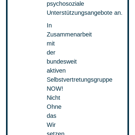
psychosoziale
Unterstützungsangebote
an.
In
Zusammenarbeit
mit
der
bundesweit
aktive
n
Selbstvertretungsg
ruppe
NOW!
Nicht
Ohne
das
Wir
setzen