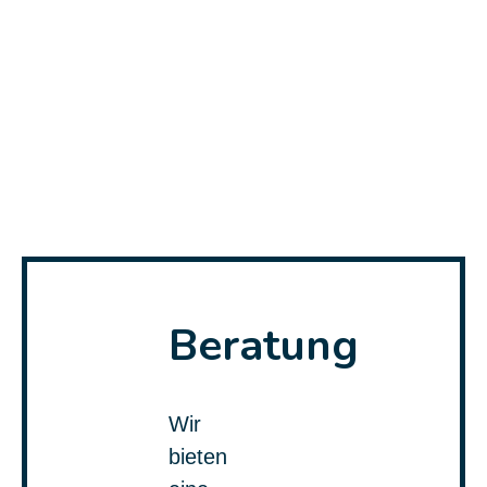
geflüchtete Menschen
mit Behinderungen:
Beratung
Wir
bieten