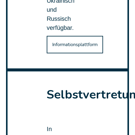
Ukrainisch
und
Russisch
verfügbar.
Informationsplattform
Selbstvertretu
In