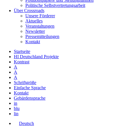
Positionspapiere und Stellungnahmen
Politische Selbstvertretungsarbeit
Über Crossroads
Unsere Förderer
Aktuelles
Veranstaltungen
Newsletter
Pressemitteilungen
Kontakt
Startseite
HI Deutschland Projekte
Kontrast
A
A
A
Schriftgröße
Einfache Sprache
Kontakt
Gebärdensprache
in
blu
lin
Deutsch