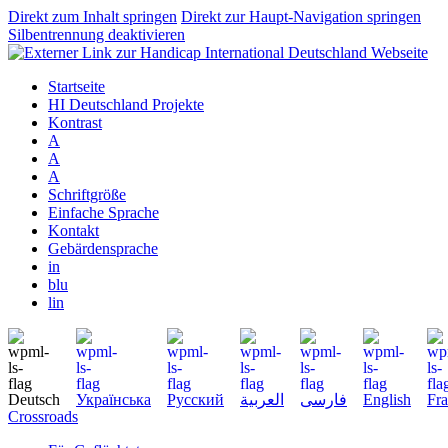
Direkt zum Inhalt springen
Direkt zur Haupt-Navigation springen
Silbentrennung deaktivieren
Startseite
HI Deutschland Projekte
Kontrast
A
A
A
Schriftgröße
Einfache Sprache
Kontakt
Gebärdensprache
in
blu
lin
Deutsch
Українська
Русский
العربية
فارسی
English
Fra
Crossroads