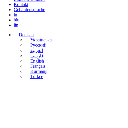
Kontakt
Gebärdensprache
in
blu
lin
Deutsch
Українська
Русский
العربية
فارسی
English
Français
Kurmanji
Türkçe