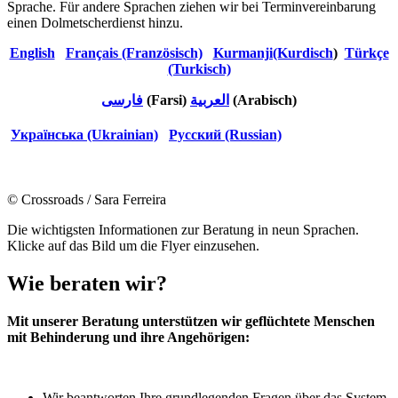
Sprache. Für andere Sprachen ziehen wir bei Terminvereinbarung
einen Dolmetscherdienst hinzu.
English
Français (Französisch)
Kurmanji(Kurdisch
)
Türkçe
(Turkisch)
فارسی
(Farsi)
العربية
(Arabisch)
Українська (Ukr
ainian)
Русский (Russian)
© Crossroads / Sara Ferreira
Die wichtigsten Informationen zur Beratung in neun Sprachen.
Klicke auf das Bild um die Flyer einzusehen.
Wie beraten wir?
Mit unserer Beratung unterstützen wir geflüchtete Menschen
mit Behinderung und ihre Angehörigen:
Wir beantworten Ihre grundlegenden Fragen über das System